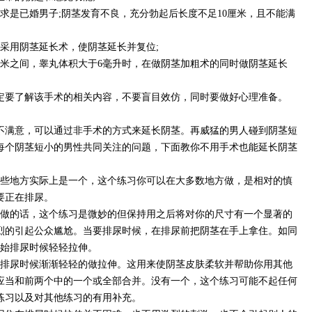
是已婚男子;阴茎发育不良，充分勃起后长度不足10厘米，且不能满
用阴茎延长术，使阴茎延长并复位;
米之间，睾丸体积大于6毫升时，在做阴茎加粗术的同时做阴茎延长
要了解该手术的相关内容，不要盲目效仿，同时要做好心理准备。
满意，可以通过非手术的方式来延长阴茎。再威猛的男人碰到阴茎短
每个阴茎短小的男性共同关注的问题，下面教你不用手术也能延长阴茎
些地方实际上是一个，这个练习你可以在大多数地方做，是相对的慎
要正在排尿。
做的话，这个练习是微妙的但保持用之后将对你的尺寸有一个显著的
烈的引起公众尴尬。当要排尿时候，在排尿前把阴茎在手上拿住。如同
开始排尿时候轻轻拉伸。
排尿时候渐渐轻轻的做拉伸。这用来使阴茎皮肤柔软并帮助你用其他
应当和前两个中的一个或全部合并。没有一个，这个练习可能不起任何
练习以及对其他练习的有用补充。