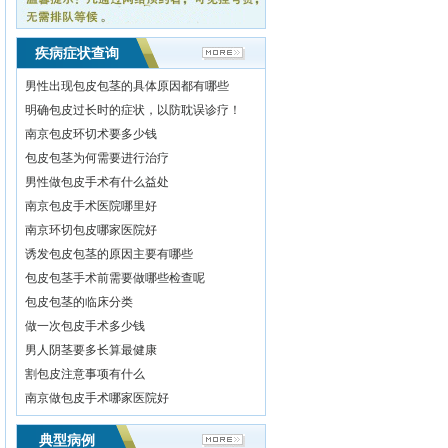
疾病症状查询
李耀峰
男性出现包皮包茎的具体原因都有哪些
职称：主治医师
明确包皮过长时的症状，以防耽误诊疗！
具有扎实的理论基础
南京包皮环切术要多少钱
和丰富的临床实践经验，
包皮包茎为何需要进行治疗
尤其...
[详情]
男性做包皮手术有什么益处
南京包皮手术医院哪里好
南京环切包皮哪家医院好
吴亮
诱发包皮包茎的原因主要有哪些
职称：主治医师
包皮包茎手术前需要做哪些检查呢
从事泌尿临床工作三
包皮包茎的临床分类
十余年，擅长男性泌尿系
做一次包皮手术多少钱
统各...
[详情]
男人阴茎要多长算最健康
割包皮注意事项有什么
南京做包皮手术哪家医院好
典型病例