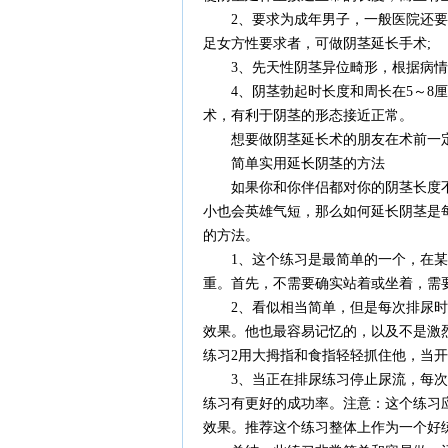
2、要求为成年男子，一般医院还要求
足女方性要求者，可做阴茎延长手术;
3、先天性阴茎异位畸形，根据病情采
4、阴茎勃起时长度和周长在5～8厘
术，有利于阴茎的形态接近正常。
想要做阴茎延长术的朋友在术前一定
简单实用延长阴茎的方法
如果你和你伴侣都对你的阴茎长度不
小也会英雄气短，那么如何延长阴茎是
的方法。
1、这个练习是最简单的一个，在某
重。首先，不需要确实站着或坐着，需
2、看似相当简单，但是每次排尿时
效果。他也最容易记忆的，以及不是激
练习2用大拇指和食指轻轻抓住他，当
3、当正在排尿练习停止尿流，每次
练习有更好的成功率。注意：这个练习
效果。推荐这个练习整体上作为一个好