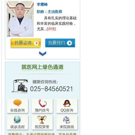
李耀峰
职称：主治医师
具有扎实的理论基础
和丰富的临床实践经验，
尤其...
[详情]
吴亮
职称：主治医师
从事泌尿临床工作三
十余年，擅长男性泌尿系
统各....
[详情]
谭伟明
在线咨询
预约挂号
QQ咨询
职称：学科带头人
在临床多年经验中，
善于运用国际前沿诊疗技
就诊流程
医院荣誉
来院路线
术...
[详情]