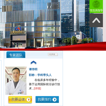
专家团队
谭伟明
职称：学科带头人
在临床多年经验中，
善于运用国际前沿诊疗技
术...
[详情]