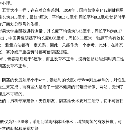
卑心理。
大小一样，存在着众多差别。1950年，国内曾测定1412例健康男
14.5厘米，最短4厘米，平均8.375厘米;周长平均8.3厘米;勃起时平
套厂商划分型号的依据。
0岁男大学生阴茎进行测量，其长度平均值为7.43厘米，周长平均为8.17
指出，中国男性阴茎平均长度8.08厘米，周长8.11厘米，勃起平均有效长
对象、测量方法都有一定关系，因此，只能作为一个参考。此外，在常态
张、寒冷或严重疲劳时都可使阴茎短缩。
米，青春期后短于5厘米，而且发育不正常，没有勃起功能;同时第二性
阴茎发育不正常。
茎的长度如果小于4cm，勃起时的长度小于8cm则是异常的，对性生
医生来完成，而有些人是看了一些不健康的书籍或录像、网站，受到了
理是不可取的。
的，男科专家建议：男性朋友，阴茎延长术要对症治疗，切不可盲目
仅为3～5厘米，采用阴茎海绵体延伸术，增加阴茎的有效长度，可
正常的勃起和感觉功能;