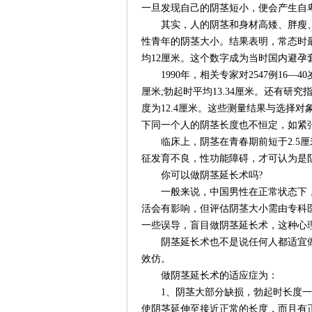
一旦发现自己的阴茎短小，便会产生自
其实，人的阴茎和身材高矮、胖瘦、五官
性青年的阴茎大小。结果表明，常态时最长为
均12厘米。这个数字成为当时国内避孕
1990年，相关专家对2547例16—4
厘米;勃起时平均13.34厘米。还有研究
度为12.4厘米。这些测量结果与选择
下同一个人的阴茎长度也不恒定，如紧
临床上，阴茎在青春期前短于2.5厘
征发育不良，性功能障碍，才可认为是
你可以做阴茎延长术吗?
一般来说，中国男性在正常状态下，阴
活会有影响，但评估阴茎大小需由专科
一些误导，盲目做阴茎延长术，这种心
阴茎延长术也不是说任何人都适宜做
效仿。
做阴茎延长术的适应症为：
1、阴茎大部分缺损，勃起时长度一般
使阴茎延伸至接近正常的长度，而且有